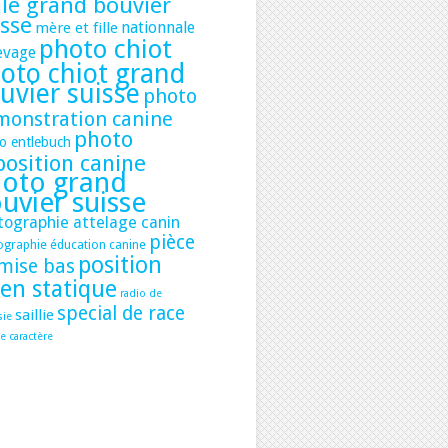
le grand bouvier
isse
nationnale
mère et fille
photo chiot
evage
oto chiot grand
uvier suisse
photo
monstration canine
photo
o entlebuch
position canine
oto grand
uvier suisse
tographie attelage canin
pièce
ographie éducation canine
position
mise bas
ien statique
radio de
special de race
saillie
sie
e caractère