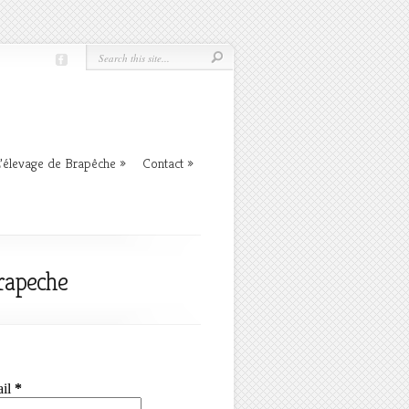
’élevage de Brapêche
»
Contact
»
Brapeche