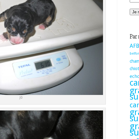
Par 
AFB
belfor
cham
chio
ech
ca
gr
su
J0
ca
gr
su
gr
su