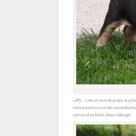
Luffy… c’est un nom de pirate, et ça lui
restera parmi nous! elle ressemble 
carrure et sa fierté.. Beau mélange!