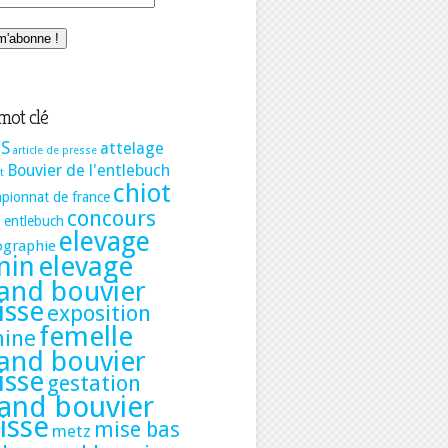
mot clé
S
attelage
article de presse
Bouvier de l'entlebuch
t
chiot
pionnat de france
concours
t entlebuch
elevage
ographie
elevage
nin
and bouvier
isse
exposition
femelle
nine
and bouvier
isse
gestation
and bouvier
isse
mise bas
metz