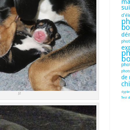
mâ
su
d'él
ph
bo
dé
phot
ex
ph
bo
pho
phot
de 
ch
dypla
J2
Test d