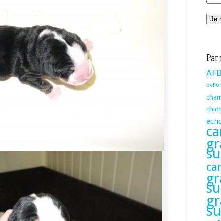
Par 
AFB
belfor
cham
chio
ech
ca
gr
su
ca
gr
su
gr
su