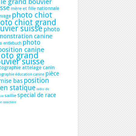
le grand bouvier
isse
nationnale
mère et fille
photo chiot
evage
oto chiot grand
uvier suisse
photo
monstration canine
photo
o entlebuch
position canine
oto grand
uvier suisse
tographie attelage canin
pièce
ographie éducation canine
position
mise bas
ien statique
radio de
special de race
saillie
sie
e caractère