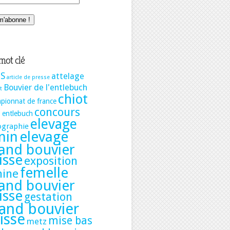
mot clé
S
attelage
article de presse
Bouvier de l'entlebuch
t
chiot
pionnat de france
concours
t entlebuch
elevage
ographie
elevage
nin
and bouvier
isse
exposition
femelle
nine
and bouvier
isse
gestation
and bouvier
isse
mise bas
metz