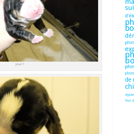
mâ
su
d'él
ph
bo
dé
phot
ex
ph
bo
jour 1
pho
phot
de 
ch
dypla
Test d