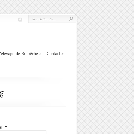
’élevage de Brapêche
»
Contact
»
0g