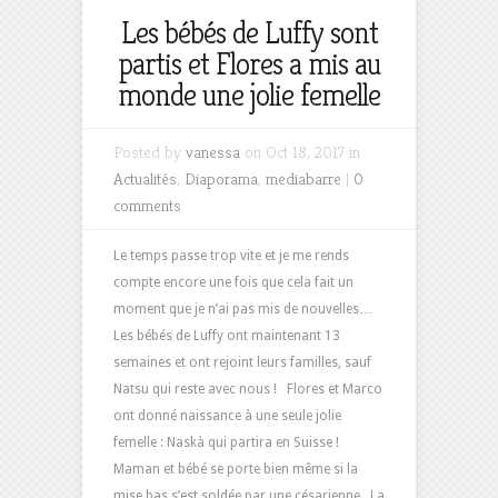
Les bébés de Luffy sont
partis et Flores a mis au
monde une jolie femelle
Posted by
vanessa
on Oct 18, 2017 in
Actualités
,
Diaporama
,
mediabarre
|
0
comments
Le temps passe trop vite et je me rends
compte encore une fois que cela fait un
moment que je n’ai pas mis de nouvelles…
Les bébés de Luffy ont maintenant 13
semaines et ont rejoint leurs familles, sauf
Natsu qui reste avec nous ! Flores et Marco
ont donné naissance à une seule jolie
femelle : Naskà qui partira en Suisse !
Maman et bébé se porte bien même si la
mise bas s’est soldée par une césarienne.. La