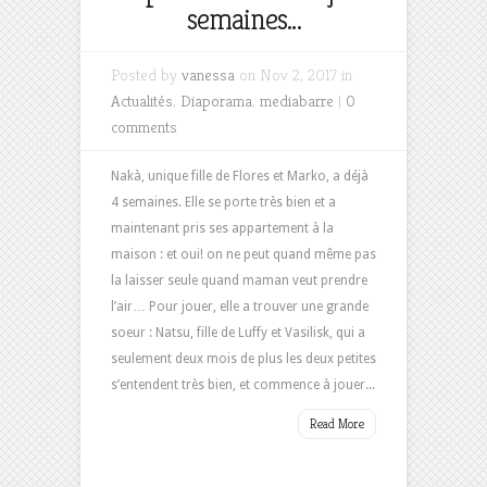
semaines…
Posted by
vanessa
on Nov 2, 2017 in
Actualités
,
Diaporama
,
mediabarre
|
0
comments
Nakà, unique fille de Flores et Marko, a déjà
4 semaines. Elle se porte très bien et a
maintenant pris ses appartement à la
maison : et oui! on ne peut quand même pas
la laisser seule quand maman veut prendre
l’air… Pour jouer, elle a trouver une grande
soeur : Natsu, fille de Luffy et Vasilisk, qui a
seulement deux mois de plus les deux petites
s’entendent très bien, et commence à jouer...
Read More