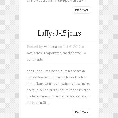
en individuel dans la rubrique « chiots » !
Read More
Luffy : J-15 jours
Posted by
vanessa
on Juil 6, 2017 in
Actualités
,
Diaporama
,
mediabarre
|
0
comments
dans une quinzaine de jours les bébés de
Luffy et Vasilisk pointeront le bout de leur
nez… Nous sommes impatients, anxieux, et
prêts! la belle a pris quelques rondeurs et se
porte comme un charme malgré la chaleur
à très bientôt…
Read More