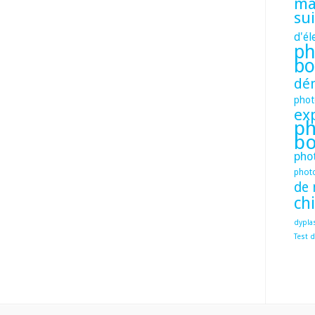
mâ
su
d'él
ph
bo
dé
phot
ex
ph
bo
pho
phot
de 
ch
dypla
Test d