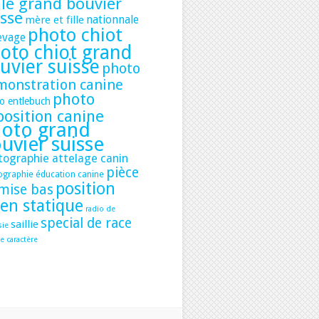
le grand bouvier
isse
nationnale
mère et fille
photo chiot
evage
oto chiot grand
uvier suisse
photo
monstration canine
photo
o entlebuch
position canine
oto grand
uvier suisse
tographie attelage canin
pièce
ographie éducation canine
position
mise bas
ien statique
radio de
special de race
saillie
sie
e caractère