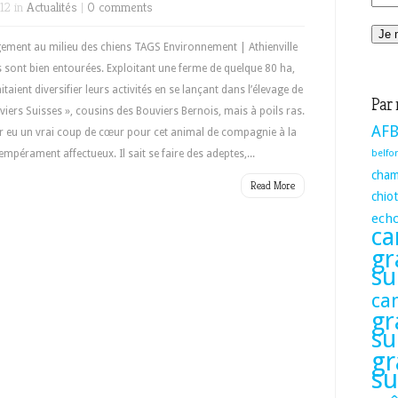
12 in
Actualités
|
0 comments
gement au milieu des chiens TAGS Environnement | Athienville
es sont bien entourées. Exploitant une ferme de quelque 80 ha,
ent diversifier leurs activités en se lançant dans l’élevage de
Par 
viers Suisses », cousins des Bouviers Bernois, mais à poils ras.
AFB
oir eu un vrai coup de cœur pour cet animal de compagnie à la
tempérament affectueux. Il sait se faire des adeptes,...
belfor
cham
Read More
chio
ech
ca
gr
su
ca
gr
su
gr
su