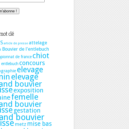
mot clé
S
attelage
article de presse
Bouvier de l'entlebuch
t
chiot
pionnat de france
concours
t entlebuch
elevage
ographie
elevage
nin
and bouvier
isse
exposition
femelle
nine
and bouvier
isse
gestation
and bouvier
isse
mise bas
metz