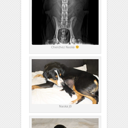
Cherchez Naskà
Naskà J0