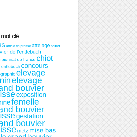
 mot clé
BS
attelage
article de presse
belfort
ier de l'entlebuch
chiot
pionnat de france
concours
t entlebuch
elevage
graphie
nin
elevage
and bouvier
isse
exposition
femelle
nine
and bouvier
isse
gestation
and bouvier
isse
mise bas
metz