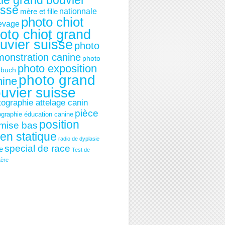
le grand bouvier
isse
mère et fille
nationnale
photo chiot
levage
oto chiot grand
uvier suisse
photo
onstration canine
photo
photo exposition
ebuch
photo grand
nine
uvier suisse
tographie attelage canin
pièce
ographie éducation canine
position
mise bas
ien statique
radio de dyplasie
special de race
ie
Test de
tère