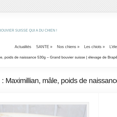
OUVIER SUISSE QUI A DU CHIEN !
Actualités
SANTE
»
Nos chiens
»
Les chiots
»
L’él
âle, poids de naissance 530g – Grand bouvier suisse | élevage de Brap
2 : Maximillian, mâle, poids de naissan