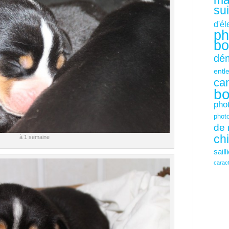
mâ
su
d'é
ph
bo
dém
entl
ca
bo
pho
phot
de 
ch
à 1 semaine
saill
carac