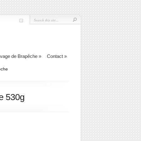
evage de Brapêche
»
Contact
»
êche
ce 530g