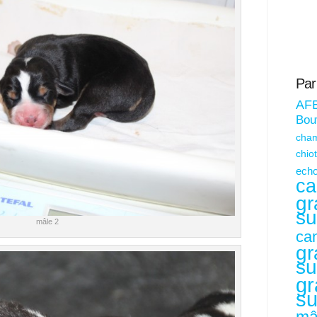
Par
AF
Bouv
cham
chio
echo
ca
gr
su
mâle 2
ca
gr
su
gr
su