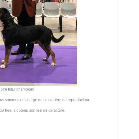
otre futur champion!
nous sommes en charge de sa carrière de reproducteur.
OCD free, a obtenu son test de caractère.