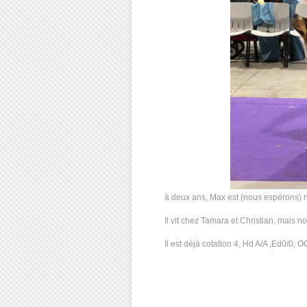
à deux ans, Max est (nous espérons) n
Il vit chez Tamara et Christian, mais 
Il est déjà cotation 4, Hd A/A ,Ed0/0, 