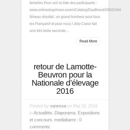
femelles Pour voir la liste des participants :
www.onlinedogshows.eu/en/Catalog/DayBreed/290/2/184
Niveau résultat : un grand bonheur pour tous
les Français!! et pour nous ! Joly-Coeur fait
une très belle seconde...
Read More
retour de Lamotte-
Beuvron pour la
Nationale d’élevage
2016
Posted by
vanessa
on Mai 15, 2016
in
Actualités
,
Diaporama
,
Expositions
et concours
,
mediabarre
|
0
comments