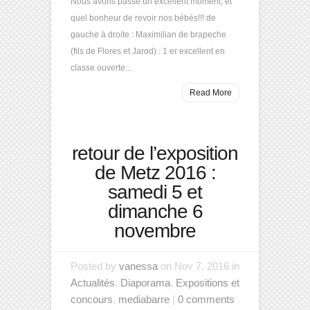
Nous avons passé un excellent moment, et
quel bonheur de revoir nos bébés!!! de
gauche à droite : Maximilian de brapeche
(fils de Flores et Jarod) : 1 er excellent en
classe ouverte...
Read More
retour de l’exposition
de Metz 2016 :
samedi 5 et
dimanche 6
novembre
Posted by
vanessa
on Nov 7, 2016 in
Actualités
,
Diaporama
,
Expositions et
concours
,
mediabarre
|
0 comments