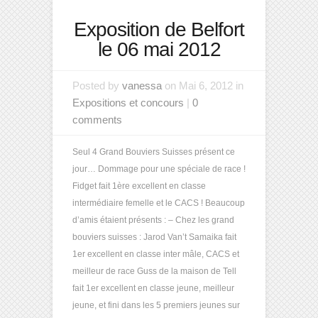
Exposition de Belfort
le 06 mai 2012
Posted by
vanessa
on Mai 6, 2012 in
Expositions et concours
|
0
comments
Seul 4 Grand Bouviers Suisses présent ce
jour… Dommage pour une spéciale de race !
Fidget fait 1ère excellent en classe
intermédiaire femelle et le CACS ! Beaucoup
d’amis étaient présents : – Chez les grand
bouviers suisses : Jarod Van’t Samaika fait
1er excellent en classe inter mâle, CACS et
meilleur de race Guss de la maison de Tell
fait 1er excellent en classe jeune, meilleur
jeune, et fini dans les 5 premiers jeunes sur