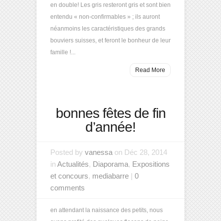
en double! Les gris resteront gris et sont bien
entendu « non-confirmables » ; ils auront
néanmoins les caractéristiques des grands
bouviers suisses, et feront le bonheur de leur
famille !...
Read More
bonnes fêtes de fin
d’année!
Posted by
vanessa
on Déc 28, 2014
in
Actualités
,
Diaporama
,
Expositions
et concours
,
mediabarre
|
0
comments
en attendant la naissance des petits, nous