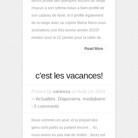
avons profité des quelques flocons de neige
chacun à son rythme Aslan a bien profité de
son cadeau de Noël, et il profite également
de la neige avec sa copine Bahia Nous vous
souhaitons une très bonne année 2015!!
rendez vous le 02 janvier pour la radio de...
Read More
c’est les vacances!
Posted by
vanessa
on Août 14, 2014
in
Actualités
,
Diaporama
,
mediabarre
|
0 comments
Nous sommes en aout, et la plupart des
gens sont partis ou partent encore… Ici,
nous avons eu pas mal de visites : Jazzy est