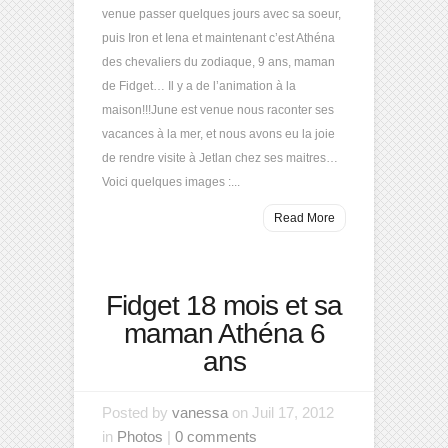
venue passer quelques jours avec sa soeur,
puis Iron et Iena et maintenant c’est Athéna
des chevaliers du zodiaque, 9 ans, maman
de Fidget… Il y a de l’animation à la
maison!!!June est venue nous raconter ses
vacances à la mer, et nous avons eu la joie
de rendre visite à Jetlan chez ses maitres…
Voici quelques images :...
Read More
Fidget 18 mois et sa
maman Athéna 6
ans
Posted by
vanessa
on Juil 17, 2012
in
Photos
|
0 comments