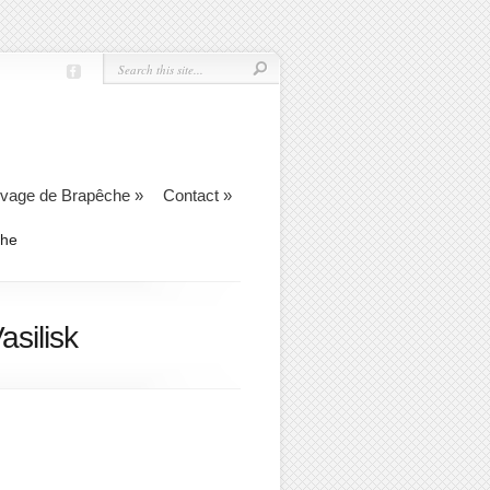
evage de Brapêche
»
Contact
»
che
silisk