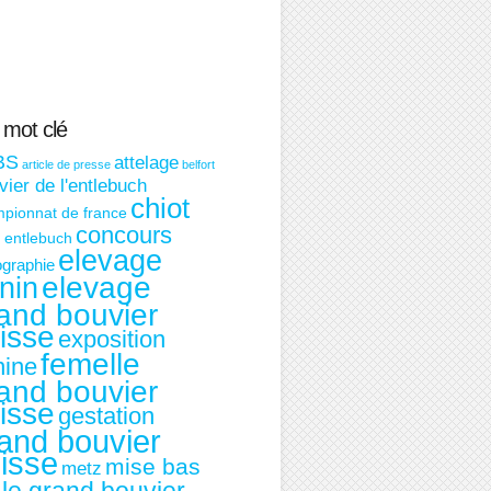
 mot clé
BS
attelage
article de presse
belfort
ier de l'entlebuch
chiot
pionnat de france
concours
t entlebuch
elevage
graphie
nin
elevage
and bouvier
isse
exposition
femelle
nine
and bouvier
isse
gestation
and bouvier
isse
mise bas
metz