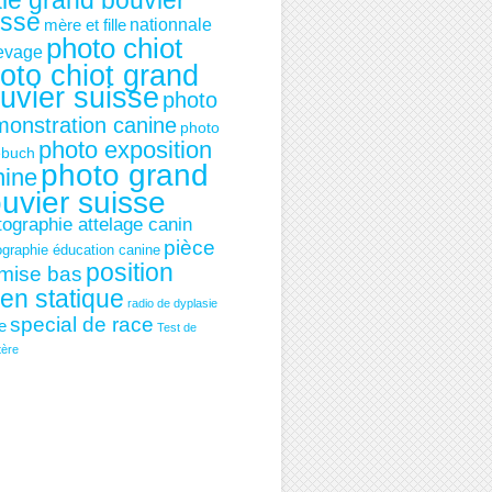
le grand bouvier
isse
mère et fille
nationnale
photo chiot
levage
oto chiot grand
uvier suisse
photo
onstration canine
photo
photo exposition
ebuch
photo grand
nine
uvier suisse
tographie attelage canin
pièce
ographie éducation canine
position
mise bas
ien statique
radio de dyplasie
special de race
ie
Test de
tère