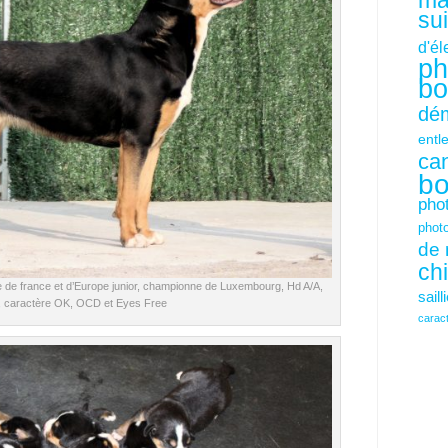
mâ
su
d'é
ph
bo
dém
entl
ca
bo
pho
phot
de 
ch
 de france et d’Europe junior, championne de Luxembourg, Hd A/A,
saill
, caractère OK, OCD et Eyes Free
carac