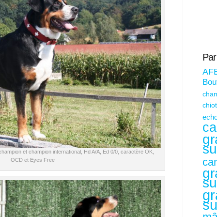
Par
AF
Bouv
cham
chio
echo
ca
gr
su
i champion et champion international, Hd A/A, Ed 0/0, caractère OK,
ca
OCD et Eyes Free
gr
su
gr
su