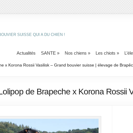
OUVIER SUISSE QUI A DU CHIEN !
Actualités
SANTE
»
Nos chiens
»
Les chiots
»
L’él
e x Korona Rossii Vasilisk – Grand bouvier suisse | élevage de Brapê
-Lolipop de Brapeche x Korona Rossii Va