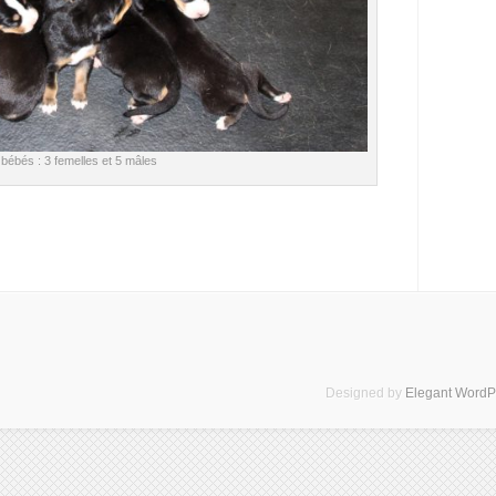
 bébés : 3 femelles et 5 mâles
Designed by
Elegant Word