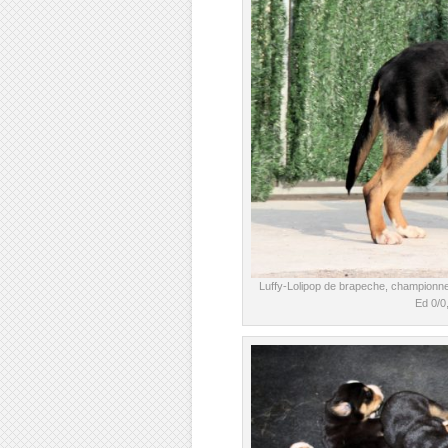
Luffy-Lolipop de brapeche, championne
Ed 0/0