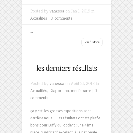
Posted by
vanessa
on Jan 1, 2019 in
Actualités
|
0 comments
...
Read More
les derniers résultats
Posted by
vanessa
on Août 21, 2018 in
Actualités
,
Diaporama
,
mediabarre
|
0
comments
ça y est! les grosses expositions sont
derrière nous… Les résultats ont été plutôt
bons pour Luffy qui obtient : une 4ème
place, qualificatif excellent, à la nationale