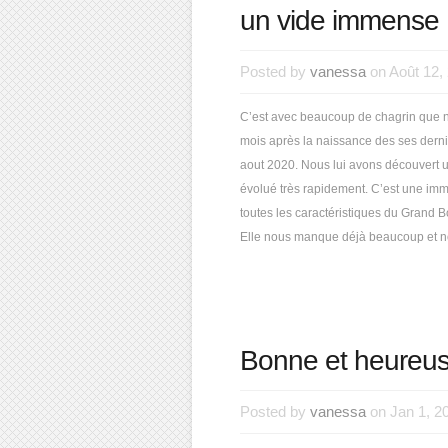
un vide immense
Posted by
vanessa
on Août 12,
C’est avec beaucoup de chagrin que n
mois après la naissance des ses dernie
aout 2020. Nous lui avons découvert un
évolué très rapidement. C’est une imme
toutes les caractéristiques du Grand 
Elle nous manque déjà beaucoup et nou
Bonne et heureus
Posted by
vanessa
on Jan 1, 2