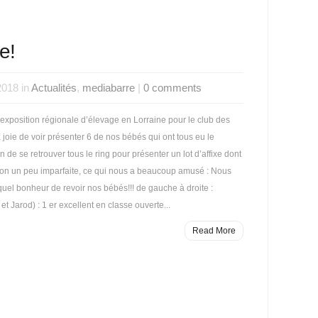
e!
2018 in
Actualités
,
mediabarre
|
0 comments
exposition régionale d’élevage en Lorraine pour le club des
 joie de voir présenter 6 de nos bébés qui ont tous eu le
ion de se retrouver tous le ring pour présenter un lot d’affixe dont
ation un peu imparfaite, ce qui nous a beaucoup amusé : Nous
uel bonheur de revoir nos bébés!!! de gauche à droite :
et Jarod) : 1 er excellent en classe ouverte...
Read More