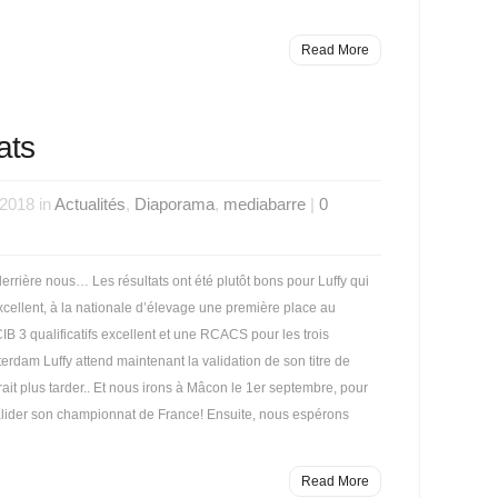
Read More
ats
 2018 in
Actualités
,
Diaporama
,
mediabarre
|
0
derrière nous… Les résultats ont été plutôt bons pour Luffy qui
excellent, à la nationale d’élevage une première place au
3 qualificatifs excellent et une RCACS pour les trois
rdam Luffy attend maintenant la validation de son titre de
it plus tarder.. Et nous irons à Mâcon le 1er septembre, pour
alider son championnat de France! Ensuite, nous espérons
Read More