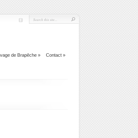
evage de Brapêche
»
Contact
»