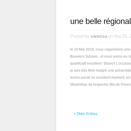
une belle régional
Posted by
vanessa
on Mai 25, 
le 19 Mai 2018, nous organisions une 
Bouviers Suisses ; et nous avons eu la
qualificatif excellent ! Bravo!! L’occas
je suis très fière malgré une présent
avons passé un excellent moment, et q
Maximilian de brapeche (fils de Flores 
« Older Entries