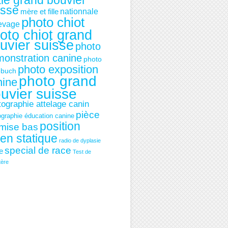
le grand bouvier
isse
mère et fille
nationnale
photo chiot
levage
oto chiot grand
uvier suisse
photo
onstration canine
photo
photo exposition
ebuch
photo grand
nine
uvier suisse
tographie attelage canin
pièce
ographie éducation canine
position
mise bas
ien statique
radio de dyplasie
special de race
ie
Test de
tère