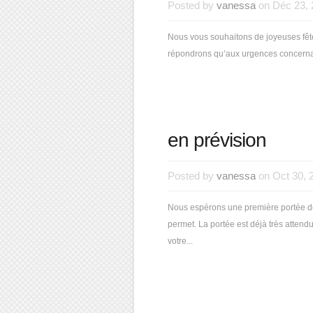
Posted by
vanessa
on Déc 23, 
Nous vous souhaitons de joyeuses fête
répondrons qu’aux urgences concernan
en prévision
Posted by
vanessa
on Oct 30, 
Nous espérons une première portée de 
permet. La portée est déjà très atten
votre...