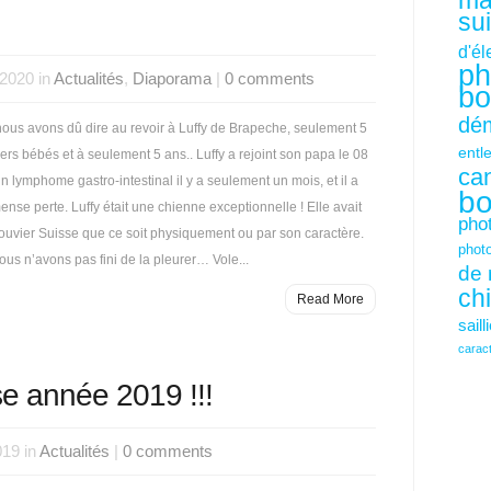
mâ
su
d'é
ph
 2020 in
Actualités
,
Diaporama
|
0 comments
bo
dém
ous avons dû dire au revoir à Luffy de Brapeche, seulement 5
entl
rs bébés et à seulement 5 ans.. Luffy a rejoint son papa le 08
ca
 lymphome gastro-intestinal il y a seulement un mois, et il a
bo
nse perte. Luffy était une chienne exceptionnelle ! Elle avait
pho
Bouvier Suisse que ce soit physiquement ou par son caractère.
phot
s n’avons pas fini de la pleurer… Vole...
de 
ch
Read More
saill
carac
e année 2019 !!!
019 in
Actualités
|
0 comments