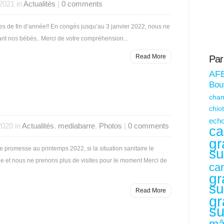
2021 in
Actualités
|
0 comments
s de fin d’année!! En congés jusqu’au 3 janvier 2022, nous ne
t nos bébés.. Merci de votre compréhension...
Read More
Par
AF
Bouv
cham
chio
echo
2020 in
Actualités
,
mediabarre
,
Photos
|
0 comments
ca
gr
promesse au printemps 2022, si la situation sanitaire le
su
due et nous ne prenons plus de visites pour le moment Merci de
ca
gr
su
Read More
gr
su