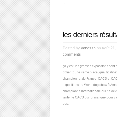
...
les derniers résult
Posted by
vanessa
on Août 21,
comments
ça y est! les grosses expositions sont 
obtient : une 4ème place, qualificatif 
championnat de France, CACS et CACIB 
expositions du World dog show à Amste
championne internationale qui ne devra
tenter le CACS qui lui manque pour v
des...