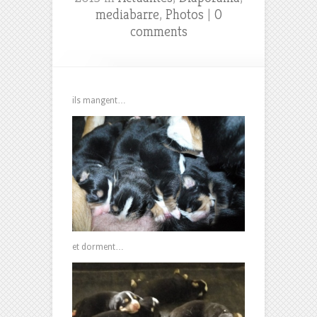
mediabarre
,
Photos
|
0
comments
ils mangent…
et dorment…