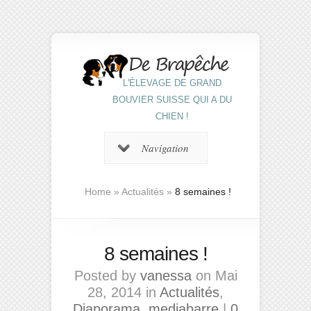
L'ÉLEVAGE DE GRAND
BOUVIER SUISSE QUI A DU
CHIEN !
Navigation
Home
»
Actualités
»
8 semaines !
8 semaines !
Posted by
vanessa
on Mai
28, 2014 in
Actualités
,
Diaporama
,
mediabarre
|
0