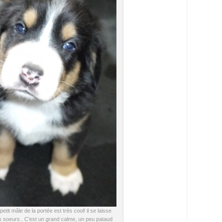
e petit mâle de la portée est très cool! il se laisse
es soeurs.. C’est un grand calme, un peu pataud