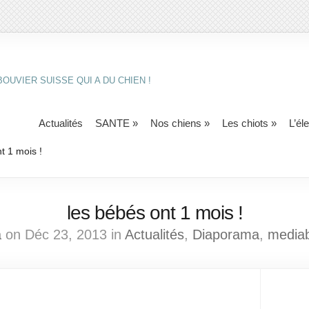
OUVIER SUISSE QUI A DU CHIEN !
Actualités
SANTE
»
Nos chiens
»
Les chiots
»
L’él
t 1 mois !
les bébés ont 1 mois !
a
on Déc 23, 2013 in
Actualités
,
Diaporama
,
media