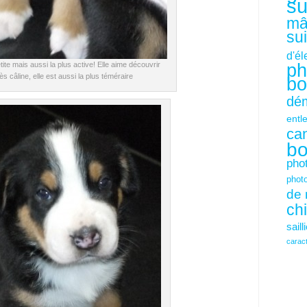
su
mâ
su
d'é
tite mais aussi la plus active! Elle aime découvrir
ph
rès câline, elle est aussi la plus téméraire
bo
dém
entl
ca
bo
pho
phot
de 
ch
saill
carac