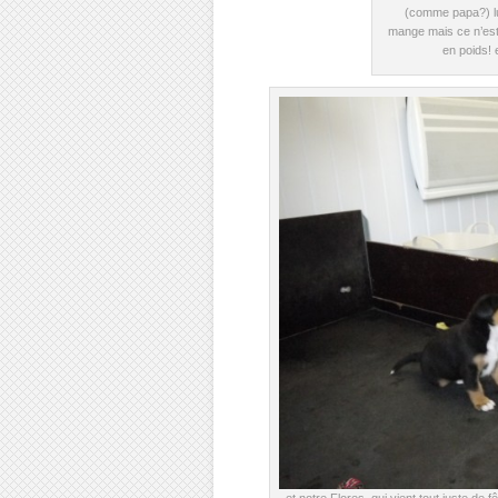
(comme papa?) lui
mange mais ce n’est 
en poids! e
et notre Flores, qui vient tout juste de