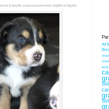
ent de la bouillie, jouent et pèsent entre 2kg980 et 3kg200…
Par
AF
Bouv
cham
chio
echo
ca
gr
su
ca
gr
su
gr