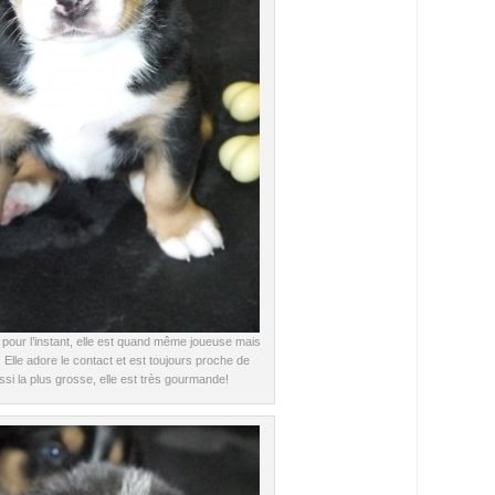
e pour l’instant, elle est quand même joueuse mais
 Elle adore le contact et est toujours proche de
ssi la plus grosse, elle est très gourmande!