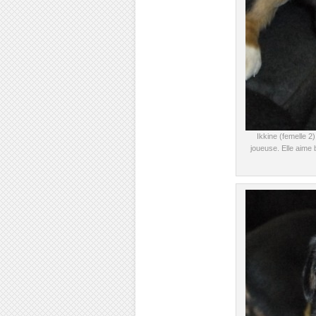
Ikkine (femelle 2)
joueuse. Elle aime 