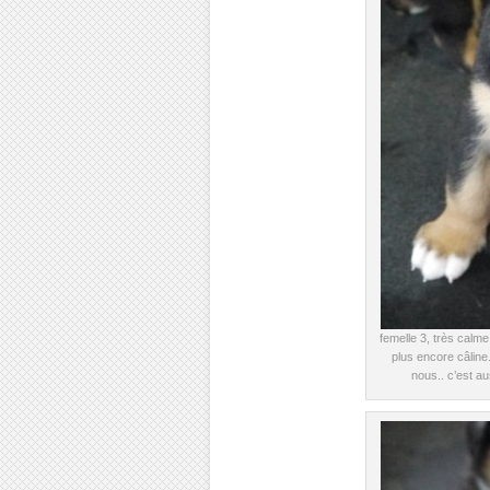
femelle 3, très calm
plus encore câline.
nous.. c’est au