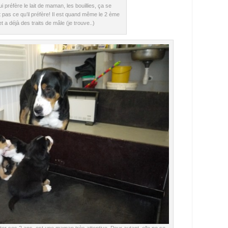
 préfère le lait de maman, les bouillies, ça se
pas ce qu’il préfère! Il est quand même le 2 ème
t a déjà des traits de mâle (je trouve..)
 fêter ses 2 ans, est une maman très attentive. Pour autant, elle ne se