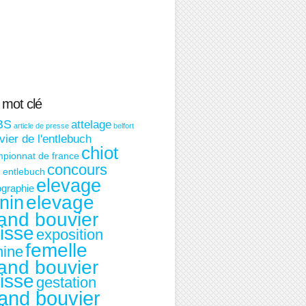
 mot clé
BS
attelage
article de presse
belfort
ier de l'entlebuch
chiot
pionnat de france
concours
t entlebuch
elevage
graphie
nin
elevage
and bouvier
isse
exposition
femelle
nine
and bouvier
isse
gestation
and bouvier