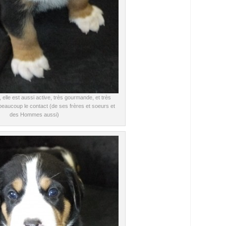
, elle est aussi active, très gourmande, et très
beaucoup le contact (de ses frères et soeurs et
des Hommes aussi)