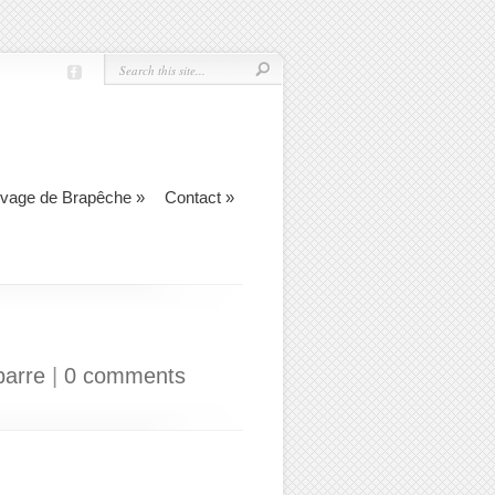
evage de Brapêche
»
Contact
»
barre
|
0 comments