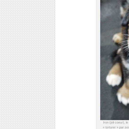
Iron (joli coeur), l
« torturer » par s