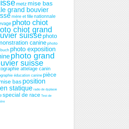
isse
mise bas
metz
le grand bouvier
isse
mère et fille
nationnale
photo chiot
levage
oto chiot grand
uvier suisse
photo
onstration canine
photo
photo exposition
ebuch
photo grand
nine
uvier suisse
tographie attelage canin
pièce
ographie éducation canine
position
mise bas
ien statique
radio de dyplasie
special de race
ie
Test de
tère