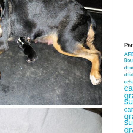
Par
AF
Bouv
cham
chio
echo
ca
gr
su
ca
gr
su
gr