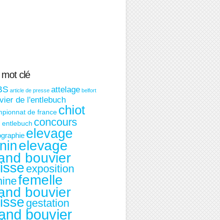
 mot clé
BS
attelage
article de presse
belfort
ier de l'entlebuch
chiot
pionnat de france
concours
t entlebuch
elevage
graphie
nin
elevage
and bouvier
isse
exposition
femelle
nine
and bouvier
isse
gestation
and bouvier