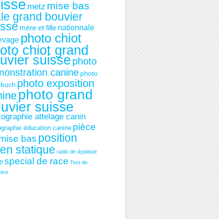
isse
mise bas
metz
le grand bouvier
isse
mère et fille
nationnale
photo chiot
levage
oto chiot grand
uvier suisse
photo
onstration canine
photo
photo exposition
ebuch
photo grand
nine
uvier suisse
tographie attelage canin
pièce
ographie éducation canine
position
mise bas
ien statique
radio de dyplasie
special de race
ie
Test de
tère