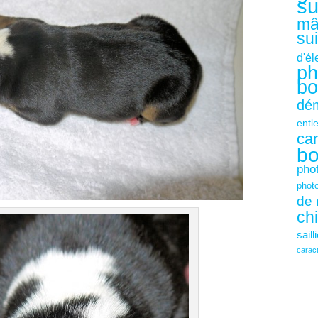
su
mâ
su
d'é
ph
bo
dém
entl
ca
bo
pho
phot
de 
ch
saill
carac